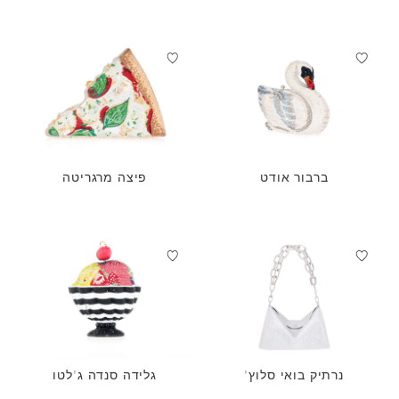
ברבור אודט
פיצה מרגריטה
נרתיק בואי סלוץ'
גלידה סנדה ג'לטו