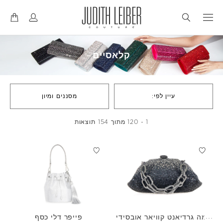
דל
דל
לנ
לת
קלאסיים
עיין לפי:
מסננים ומיון
1 - 120 מתוך 154 תוצאות
ג'מה גרדיאנט קוויאר אובסידי
פייפר דלי כסף