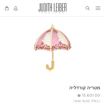
דל
דל
לנ
לת
מטריה קורדליה
היה
(כולל מכס ומס)