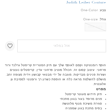
Judith Leiber Couture
צבע:
One-Color
גודל:
One-size
ONE-SIZE
אזל במלאי
הוסף רומנטיקה וקסם לאוסף שלך עם תיק המטריית קריסטל גרלנד ורוד
פרחוני. עיצוב קסום זה, הכולל מוטיב פרחוני עדין, קריסטלים נוצצים
ושורות פנינים מבריקות, מוגבה על ידי מבטאי קבושון וידית מצופה זהב.
מושלם להשלמת מראה כלה או הוספת כשרון רך ורומנטי למסיבת גן
אלגנטית.
מפרט
תיק חידוש מעוטר קריסטל
פנים מרופד בעור בגוון מתכתי
סגירת משיכת מנוף מלוטשת
בסיס מתכת בגוון שמפניה