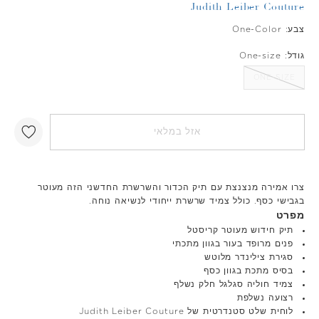
Judith Leiber Couture
צבע:
One-Color
גודל:
One-size
ONE-SIZE
אזל במלאי
צרו אמירה מנצנצת עם תיק הכדור והשרשרת החדשני הזה מעוטר
בגבישי כסף. כולל צמיד שרשרת ייחודי לנשיאה נוחה.
מפרט
תיק חידוש מעוטר קריסטל
פנים מרופד בעור בגוון מתכתי
סגירת צילינדר מלוטש
בסיס מתכת בגוון כסף
צמיד חוליה סגלגל חלק נשלף
רצועה נשלפת
לוחית שלט סטנדרטית של Judith Leiber Couture