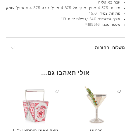
יוצר באיטליה
מידות: 4.375 אינץ' אורך על 4.875 אינץ' גובה x 4.375 אינץ' עומק
פתיחת צמיד: 5.6"
אורך שרשרת: 40" /נפילת ידית 19"
מספר סגנון M185516
משלוח והחזרות
אולי תאהבו גם...
מרטיני
טאק אאוט קופסא של JL