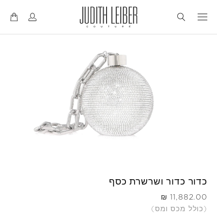
דל
דל
לנ
לת
כדור כדור ושרשרת כסף
היה
(כולל מכס ומס)