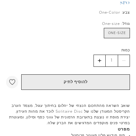
SPO
צבע:
One-Color
גודל:
One-size
ONE-SIZE
כַּמוּת
להוסיף לתיק
שואב השראה מהתחכום הנצחי של יהלום בחיתוך עגול, מצמד הערב
הקריסטל המעודן שלנו של Solitaire Disc לוכד את מהות העידון.
יצירת מופת זו נוצצת בתערובת הרמונית של גווני כסף וסילון, ומעוטרת
בפרטי פנים מוקפדים המדגישים את הברק שלה.
מפרט
תיק חידוש פליז מעוטר קריסטל