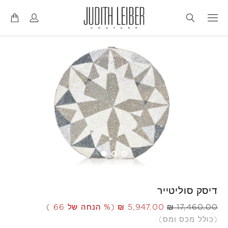
דל
דל
לנ
לת
דיסק סוליטייר
היה
עכשיו
(% הנחה של 66 )
(כולל מכס ומס)