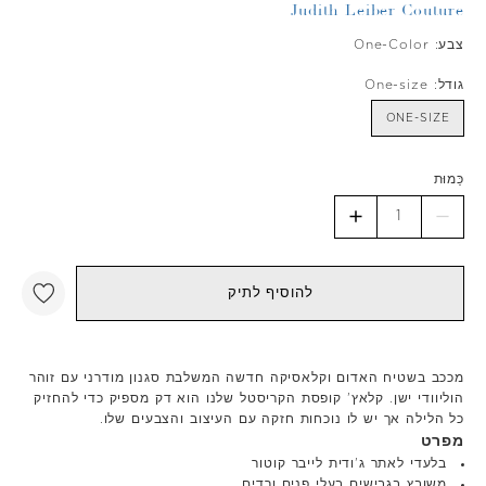
Judith Leiber Couture
צבע:
One-Color
גודל:
One-size
ONE-SIZE
כַּמוּת
להוסיף לתיק
מככב בשטיח האדום וקלאסיקה חדשה המשלבת סגנון מודרני עם זוהר
הוליוודי ישן. קלאץ' קופסת הקריסטל שלנו הוא דק מספיק כדי להחזיק
כל הלילה אך יש לו נוכחות חזקה עם העיצוב והצבעים שלו.
מפרט
בלעדי לאתר ג'ודית לייבר קוטור
משובץ בגבישים בעלי פנים ורדים