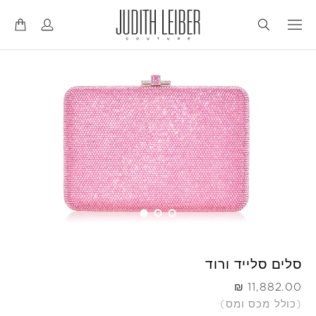
דל
דל
לנ
לת
סלים סלייד ורוד
היה
(כולל מכס ומס)