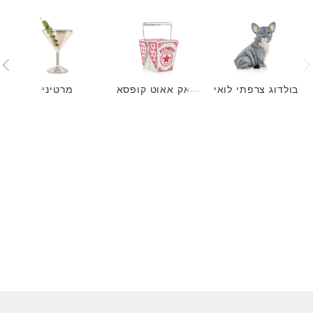
בולדוג צרפתי לואי
טאק אאוט קופסא
מרטיני
של JL