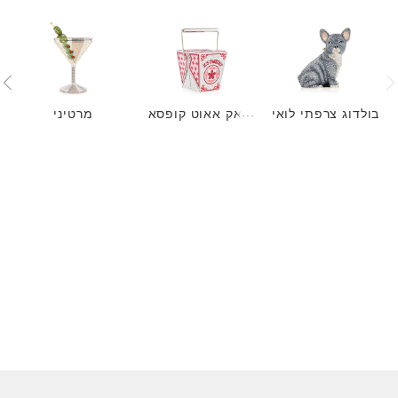
בולדוג צרפתי לואי
טאק אאוט קופסא
מרטיני
של JL