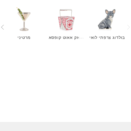
בולדוג צרפתי לואי
טאק אאוט קופסא
מרטיני
של JL