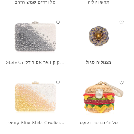
תחש ויוליה
סל ורדים שמש הזהב
מגנוליה סגול
תיק קוויאר אפור דק Slide Gr
adient
סל צ'יזבורגר דלוקס
Slim Slide Gradient קוויאר
זהב