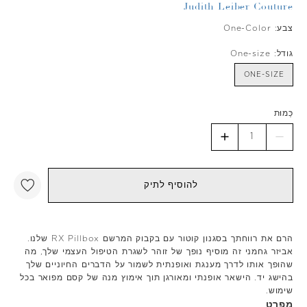
Judith Leiber Couture
צבע:
One-Color
גודל:
One-size
ONE-SIZE
כַּמוּת
להוסיף לתיק
הרם את רווחתך בסגנון קוטור עם בקבוק המרשם RX Pillbox שלנו.
אביזר גחמני זה מוסיף נופך של זוהר לשגרת הטיפול העצמי שלך, מה
שהופך אותו לדרך מענגת ואופנתית לשמור על הדברים החיוניים שלך
בהישג יד. הישאר אופנתי ומאורגן תוך אימוץ מנה של קסם מפואר בכל
שימוש.
מפרט