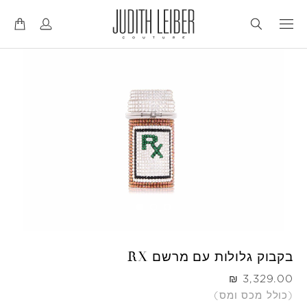
דל
דל
לנ
לת
בקבוק גלולות עם מרשם RX
היה
(כולל מכס ומס)