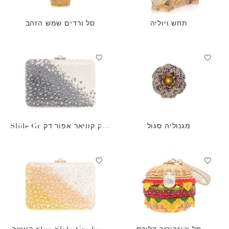
תחש ויוליה
סל ורדים שמש הזהב
מגנוליה סגול
תיק קוויאר אפור דק Slide Gr
adient