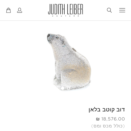
דל
דל
לנ
לת
דוב קוטב בלאן
היה
(כולל מכס ומס)