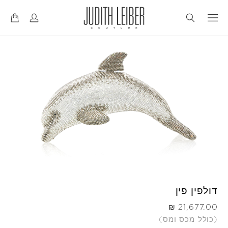
דל
דל
לנ
לת
דולפין פין
היה
(כולל מכס ומס)