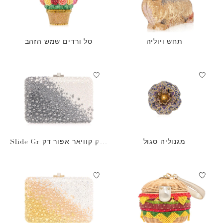
תחש ויוליה
סל ורדים שמש הזהב
מגנוליה סגול
תיק קוויאר אפור דק Slide Gr
adient