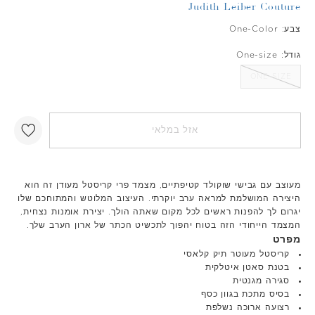
Judith Leiber Couture
צבע:
One-Color
גודל:
One-size
ONE-SIZE
אזל במלאי
מעוצב עם גבישי שוקולד קטיפתיים, מצמד פרי קריסטל מעודן זה הוא
היצירה המושלמת למראה ערב יוקרתי. העיצוב המלוטש והמתוחכם שלו
יגרום לך להפנות ראשים לכל מקום שאתה הולך. יצירת אומנות נצחית,
המצמד הייחודי הזה בטוח יהפוך לתכשיט הכתר של ארון הערב שלך.
מפרט
קריסטל מעוטר תיק קלאסי
בטנת סאטן איטלקית
סגירה מגנטית
בסיס מתכת בגוון כסף
רצועה ארוכה נשלפת