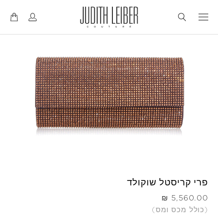
דל
דל
לנ
לת
פרי קריסטל שוקולד
היה
(כולל מכס ומס)