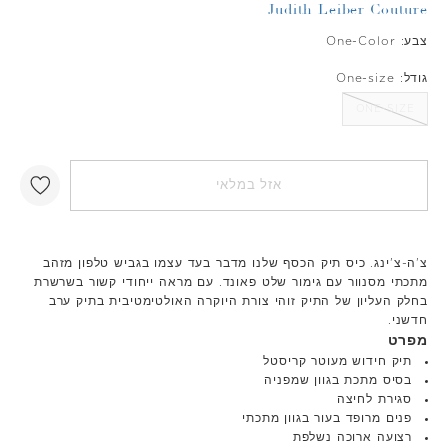
Judith Leiber Couture
צבע:
One-Color
גודל:
One-size
ONE-SIZE
אזל במלאי
צ'ה-צ'ינג. כיס תיק הכסף שלנו מדבר בעד עצמו בגביש טלפון מזהב
מתכתי מסנוור עם גימור שלט פאונד. עם מראה ייחודי קשור בשרשרת
בחלק העליון של התיק זוהי צורת היוקרה האולטימטיבית בתיק ערב
חדשני.
מפרט
תיק חידוש מעוטר קריסטל
בסיס מתכת בגוון שמפניה
סגירת לחיצה
פנים מרופד בעור בגוון מתכתי
רצועה ארוכה נשלפת