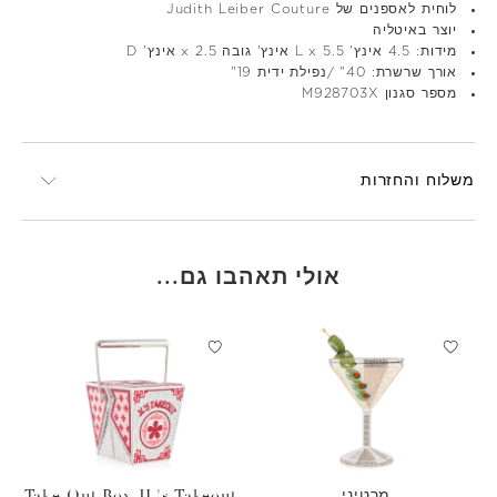
לוחית לאספנים של Judith Leiber Couture
יוצר באיטליה
מידות: 4.5 אינץ' L x 5.5 אינץ' גובה x 2.5 אינץ' D
אורך שרשרת: 40" /נפילת ידית 19"
מספר סגנון M928703X
משלוח והחזרות
אולי תאהבו גם...
מרטיני
Take Out Box JL's Takeout