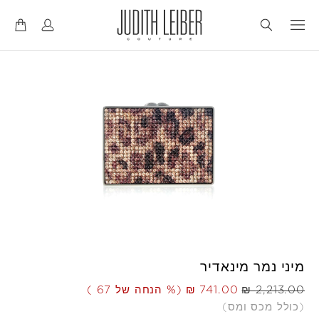
דל
דל
לנ
לת
מיני נמר מינאדיר
היה
עכשיו
(% הנחה של 67 )
(כולל מכס ומס)