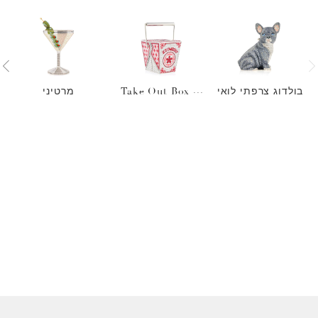
בולדוג צרפתי לואי
Take Out Box J
מרטיני
L's Takeout