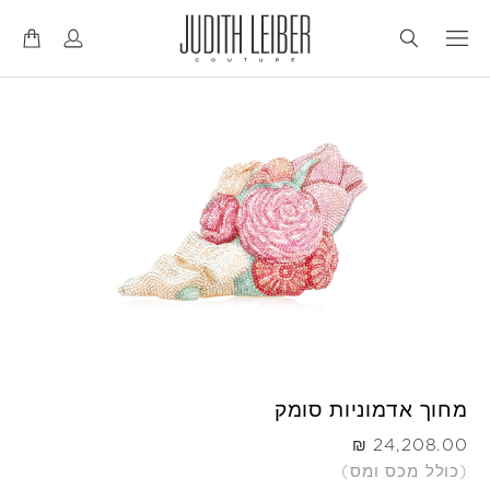
דל
דל
לנ
לת
מחוך אדמוניות סומק
היה
(כולל מכס ומס)