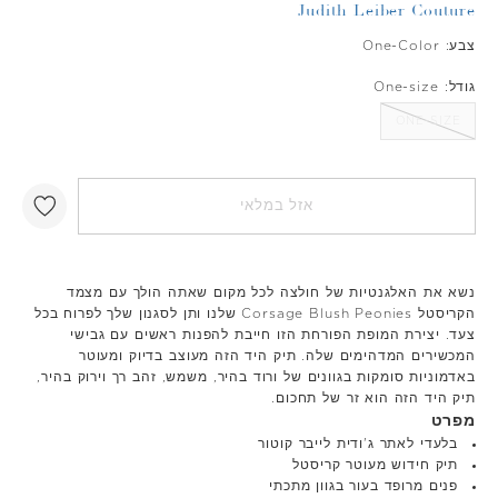
Judith Leiber Couture
צבע:
One-Color
גודל:
One-size
ONE-SIZE
אזל במלאי
נשא את האלגנטיות של חולצה לכל מקום שאתה הולך עם מצמד
הקריסטל Corsage Blush Peonies שלנו ותן לסגנון שלך לפרוח בכל
צעד. יצירת המופת הפורחת הזו חייבת להפנות ראשים עם גבישי
המכשירים המדהימים שלה. תיק היד הזה מעוצב בדיוק ומעוטר
באדמוניות סומקות בגוונים של ורוד בהיר, משמש, זהב רך וירוק בהיר,
תיק היד הזה הוא זר של תחכום.
מפרט
בלעדי לאתר ג'ודית לייבר קוטור
תיק חידוש מעוטר קריסטל
פנים מרופד בעור בגוון מתכתי