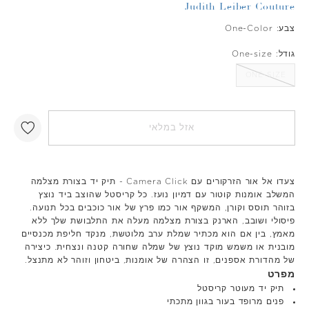
Judith Leiber Couture
צבע:
One-Color
גודל:
One-size
ONE-SIZE
אזל במלאי
צעדו אל אור הזרקורים עם Camera Click - תיק יד בצורת מצלמה
המשלב אומנות קוטור עם דמיון נועז. כל קריסטל שהוצב ביד נוצץ
בזוהר תוסס וקורן, המשקף אור כמו פרץ של אור כוכבים בכל תנועה.
פיסולי ושובב, הארנק בצורת מצלמה מעלה את התלבושת שלך ללא
מאמץ, בין אם הוא מכתיר שמלת ערב מלוטשת, מנקד חליפת מכנסיים
מובנית או משמש מוקד נוצץ של שמלה שחורה קטנה ונצחית. כיצירה
של מהדורת אספנים, זו הצהרה של אומנות, ביטחון וזוהר לא מתנצל.
מפרט
תיק יד מעוטר קריסטל
פנים מרופד בעור בגוון מתכתי