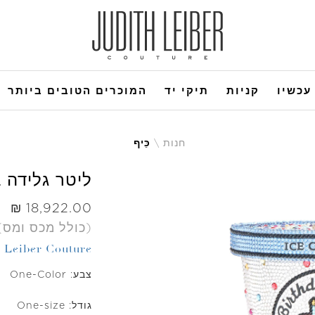
עכשיו
קניות
תיקי יד
המוכרים הטובים ביותר
חנות
כֵּיף
ליטר גלידה
היה
(כולל מכס ומס)
h Leiber Couture
צבע:
One-Color
גודל:
One-size