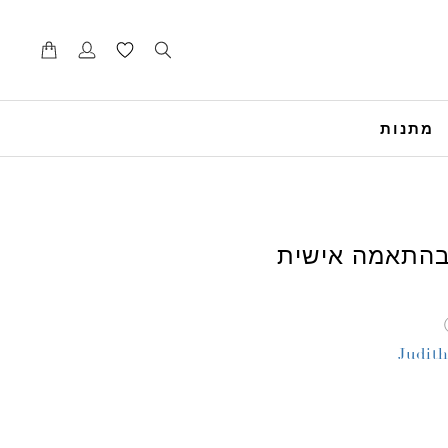
דל
דל
לנ
לת
מתנות
 בהתאמה אישית
Judit