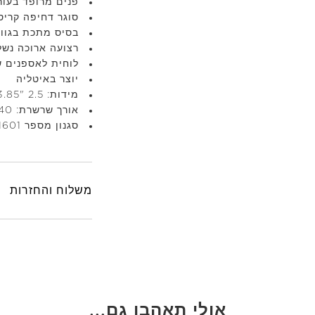
פנים מרופד בעור
סוגר דחיפה קריס
בסיס מתכת בגוון
רצועה ארוכה נש
לוחית לאספנים של  Leiber Couture
יוצר באיטליה
מידות: 2.5 "L x 3.85 "גובה x 3.5 D"
אורך שרשרת: 40" /נפילת ידית 19"
סגנון מספר M201601
משלוח והחזרות
אולי תאהבו גם...