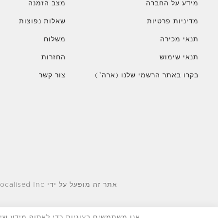
מידע על החברה
מצב הזמנה
מדיניות פרטיות
שאלות נפוצות
תנאי מכירה
משלוח
תנאי שימוש
החזרות
בקרו באתר הרשמי שלנו (ארה")
צור קשר
אתר זה מופעל על ידי Localised Inc., כפי שאושר על ידי Judith Leiber . © Localised Inc. ומעניקי הרישיונות שלה. כל הזכויות שמורות.
אנו משתמשים בעוגיות כדי לאסוף מידע שיעז