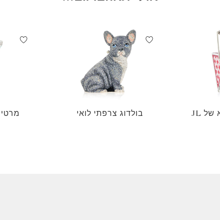
ל JL
בולדוג צרפתי לואי
מרטינ