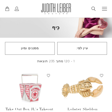
דל
דל
לנ
לת
כֵּיף
עיין לפי:
מסננים ומיון
1 - 120 מתוך 235 תוצאות
Take Out Box JL's Takeout
Lobster Sheldon