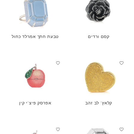
קסם ורדים
טבעת חתך אמרלד כחול
קלאץ' לב זהב
אפרסק פיצ'י קין