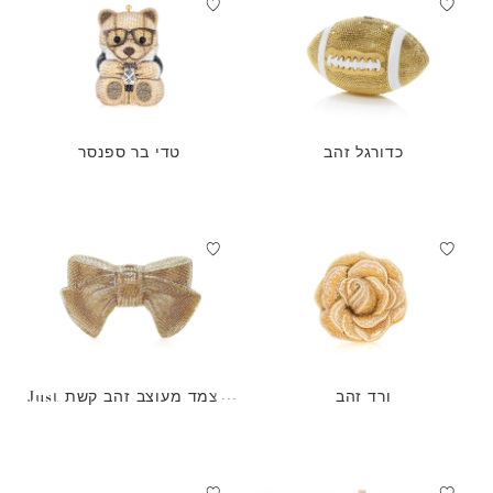
כדורגל זהב
טדי בר ספנסר
ורד זהב
מצמד מעוצב זהב קשת Just
For You