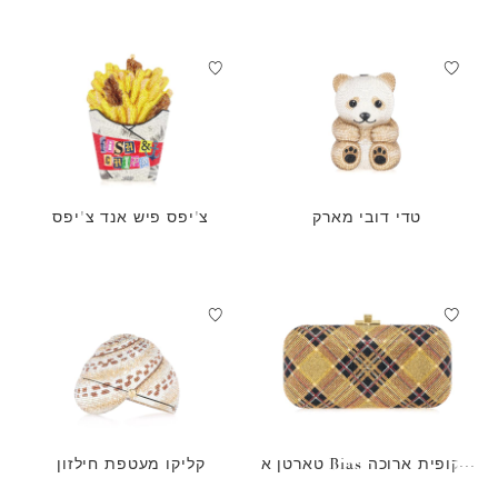
טדי דובי מארק
צ'יפס פיש אנד צ'יפס
שקופית ארוכה Bias טארטן א
קליקו מעטפת חילזון
ורום