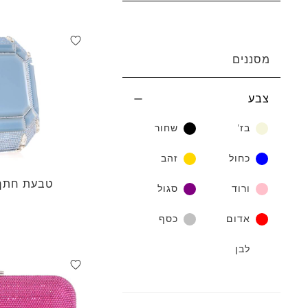
מסננים
צבע
בז'
שחור
כחול
זהב
טבעת חתך 
ורוד
סגול
אדום
כסף
לבן