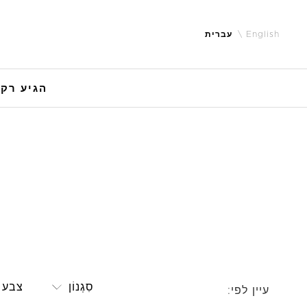
English
עברית
הגיע רק 
סִגְנוֹן
צבע
עיין לפי: