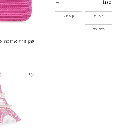
סִגְנוֹן
טְרִיוּת
קופסא
תיק צד
שקופית ארוכה עם