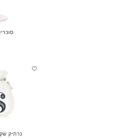
סוכריו
נרתיק שקי