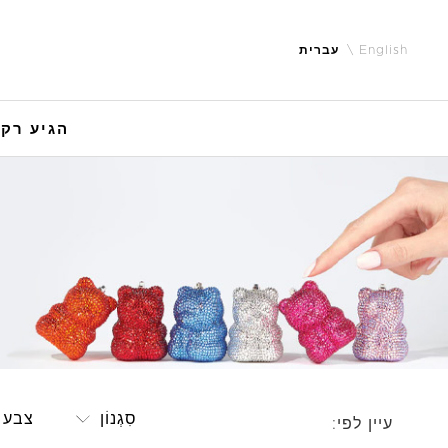
English
עברית
הגיע רק 
סִגְנוֹן
צבע
עיין לפי: