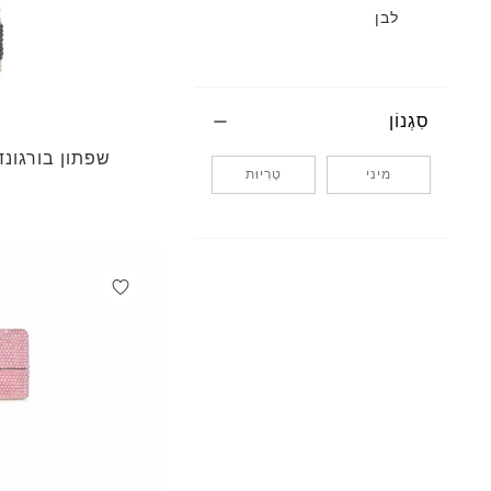
לבן
סִגְנוֹן
שפתון בורגונד
מיני
טְרִיוּת