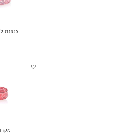
צנצנת לה
מקרון